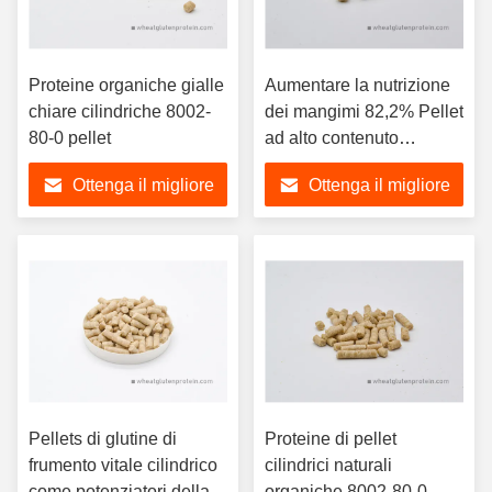
Proteine organiche gialle
Aumentare la nutrizione
chiare cilindriche 8002-
dei mangimi 82,2% Pellet
80-0 pellet
ad alto contenuto
proteico per
Ottenga il migliore
Ottenga il migliore
l'acquacoltura
prezzo
prezzo
Pellets di glutine di
Proteine di pellet
frumento vitale cilindrico
cilindrici naturali
come potenziatori della
organiche 8002-80-0