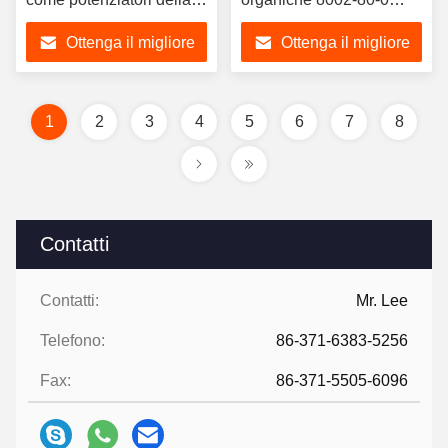
nutrizione dei mangimi
come additivi nutrizionali
Ottenga il migliore
Ottenga il migliore
utilizzati come additivi
per l'acquacoltura
per mangimi per
prezzo
prezzo
acquacoltura
1
2
3
4
5
6
7
8
Contatti
Contatti:
Mr. Lee
Telefono:
86-371-6383-5256
Fax:
86-371-5505-6096