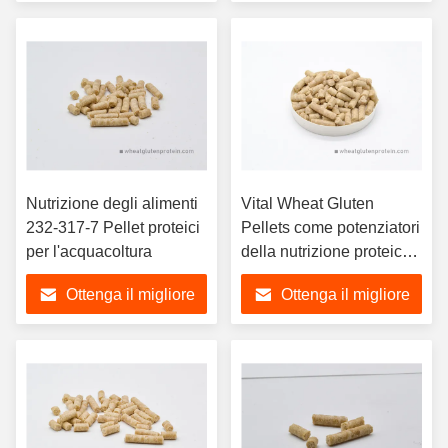
prezzo
prezzo
Nutrizione degli alimenti
Vital Wheat Gluten
232-317-7 Pellet proteici
Pellets come potenziatori
per l'acquacoltura
della nutrizione proteica
per animali e mangimi
Ottenga il migliore
Ottenga il migliore
per animali domestici
prezzo
prezzo