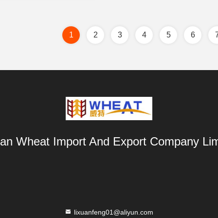
1
2
3
4
5
6
an Wheat Import And Export Company Lim
lixuanfeng01@aliyun.com