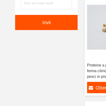
Invii
Proteine a p
forma cilin
pesci in pis
Otten