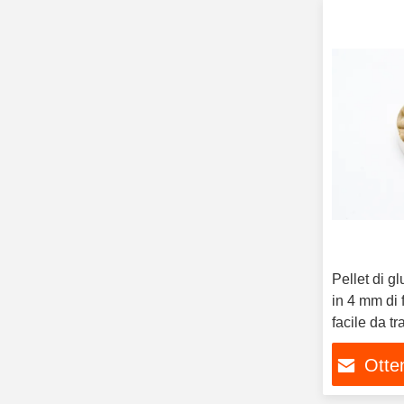
Pellet di g
in 4 mm di 
facile da tr
Otten