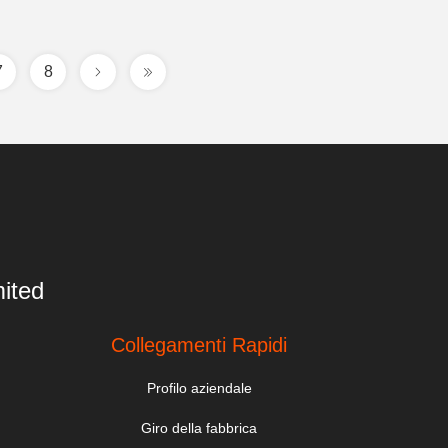
7
8
ited
Collegamenti Rapidi
Profilo aziendale
Giro della fabbrica