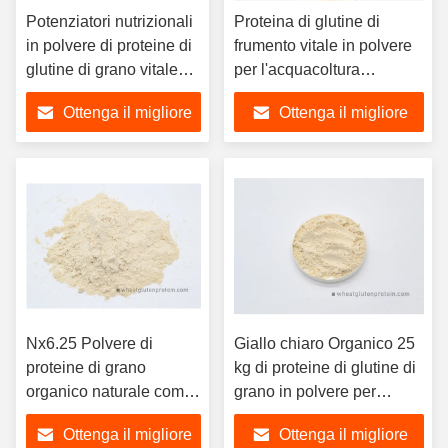
Potenziatori nutrizionali
Proteina di glutine di
in polvere di proteine di
frumento vitale in polvere
glutine di grano vitale
per l'acquacoltura
secco per l'industria
Ingrediente proteico dei
Ottenga il migliore
Ottenga il migliore
alimentare
mangimi
prezzo
prezzo
Nx6.25 Polvere di
Giallo chiaro Organico 25
proteine di grano
kg di proteine di glutine di
organico naturale come
grano in polvere per
adesivo per prodotti a
hamburger sandwich
Ottenga il migliore
Ottenga il migliore
base di carne e pesce