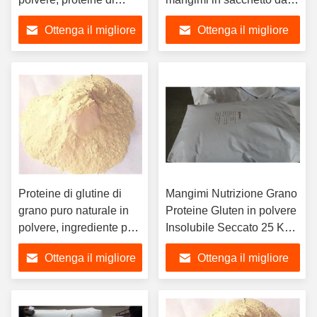
glutine di grano
25 kg
Ottenga il migliore
Ottenga il migliore
purificate
prezzo
prezzo
Proteine di glutine di
Mangimi Nutrizione Grano
grano puro naturale in
Proteine Gluten in polvere
polvere, ingrediente per
Insolubile Seccato 25 Kg /
mangimi per
sacchetto
Ottenga il migliore
Ottenga il migliore
acquacoltura
prezzo
prezzo