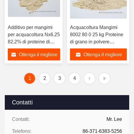
Additivo per mangimi
Acquacoltura Mangimi
per acquacoltura Nx6.25
8002 80 0 25 kg Proteine
82,2% di proteine di
di grano in polvere
grano in polvere
Insolubile in acqua
Ottenga il migliore
Ottenga il migliore
prezzo
prezzo
1
2
3
4
Contatti
Contatti:
Mr. Lee
Telefono:
86-371-6383-5256