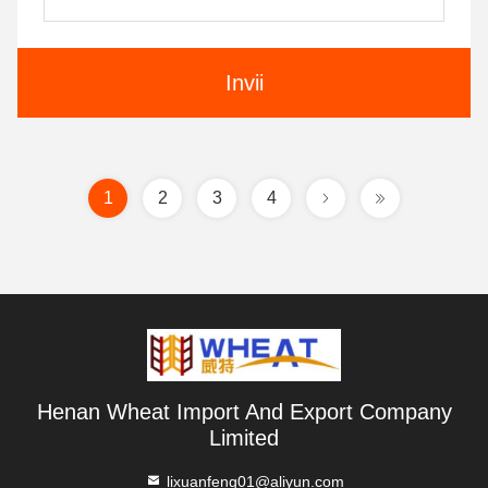
Invii
1
2
3
4
Henan Wheat Import And Export Company
Limited
lixuanfeng01@aliyun.com