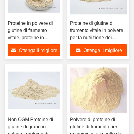
Proteine in polvere di
Proteine di glutine di
glutine di frumento
frumento vitale in polvere
vitale, proteine in
per la nutrizione dei
polvere di odore di
mangimi, certificata
Ottenga il migliore
Ottenga il migliore
frumento naturale
HACCP
prezzo
prezzo
Non OGM Proteine di
Polvere di proteine di
glutine di grano in
glutine di frumento per
polvere, proteine di
mangimi in sacchetto da