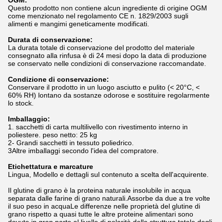
OGM:
Questo prodotto non contiene alcun ingrediente di origine OGM
come menzionato nel regolamento CE n. 1829/2003 sugli
alimenti e mangimi geneticamente modificati.
Durata di conservazione:
La durata totale di conservazione del prodotto del materiale
consegnato alla rinfusa è di 24 mesi dopo la data di produzione
se conservato nelle condizioni di conservazione raccomandate.
Condizione di conservazione:
Conservare il prodotto in un luogo asciutto e pulito (< 20°C, <
60% RH) lontano da sostanze odorose e sostituire regolarmente
lo stock.
Imballaggio:
1. sacchetti di carta multilivello con rivestimento interno in
poliestere. peso netto: 25 kg
2- Grandi sacchetti in tessuto poliedrico.
3Altre imballaggi secondo l'idea del compratore.
Etichettatura e marcature
Lingua, Modello e dettagli sul contenuto a scelta dell'acquirente.
Il glutine di grano è la proteina naturale insolubile in acqua
separata dalle farine di grano naturali.Assorbe da due a tre volte
il suo peso in acquaLe differenze nelle proprietà del glutine di
grano rispetto a quasi tutte le altre proteine alimentari sono