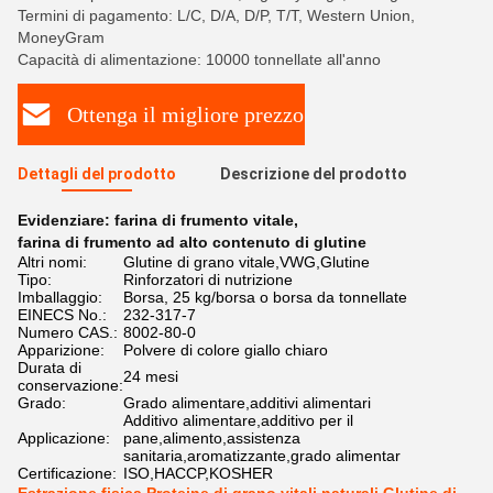
Termini di pagamento: L/C, D/A, D/P, T/T, Western Union,
MoneyGram
Capacità di alimentazione: 10000 tonnellate all'anno
Ottenga il migliore prezzo
Dettagli del prodotto
Descrizione del prodotto
Evidenziare:
farina di frumento vitale
,
farina di frumento ad alto contenuto di glutine
Altri nomi:
Glutine di grano vitale,VWG,Glutine
Tipo:
Rinforzatori di nutrizione
Imballaggio:
Borsa, 25 kg/borsa o borsa da tonnellate
EINECS No.:
232-317-7
Numero CAS.:
8002-80-0
Apparizione:
Polvere di colore giallo chiaro
Durata di
24 mesi
conservazione:
Grado:
Grado alimentare,additivi alimentari
Additivo alimentare,additivo per il
Applicazione:
pane,alimento,assistenza
sanitaria,aromatizzante,grado alimentar
Certificazione:
ISO,HACCP,KOSHER