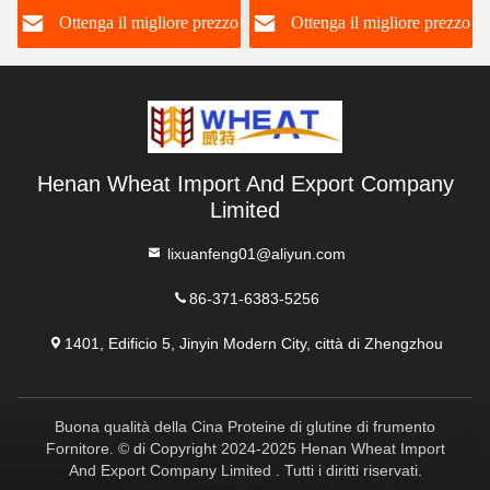
o
Ottenga il migliore prezzo
Ottenga il migliore prezzo
Henan Wheat Import And Export Company
Limited
lixuanfeng01@aliyun.com
86-371-6383-5256
1401, Edificio 5, Jinyin Modern City, città di Zhengzhou
Buona qualità della Cina Proteine di glutine di frumento
Fornitore. © di Copyright 2024-2025 Henan Wheat Import
And Export Company Limited . Tutti i diritti riservati.