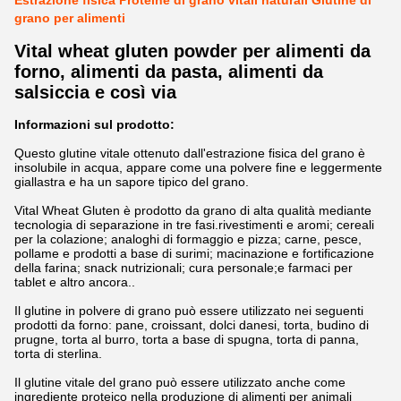
Estrazione fisica Proteine di grano vitali naturali Glutine di
grano per alimenti
Vital wheat gluten powder per alimenti da
forno, alimenti da pasta, alimenti da
salsiccia e così via
Informazioni sul prodotto:
Questo glutine vitale ottenuto dall'estrazione fisica del grano è
insolubile in acqua, appare come una polvere fine e leggermente
giallastra e ha un sapore tipico del grano.
Vital Wheat Gluten è prodotto da grano di alta qualità mediante
tecnologia di separazione in tre fasi.rivestimenti e aromi; cereali
per la colazione; analoghi di formaggio e pizza; carne, pesce,
pollame e prodotti a base di surimi; macinazione e fortificazione
della farina; snack nutrizionali; cura personale;e farmaci per
tablet e altro ancora..
Il glutine in polvere di grano può essere utilizzato nei seguenti
prodotti da forno: pane, croissant, dolci danesi, torta, budino di
prugne, torta al burro, torta a base di spugna, torta di panna,
torta di sterlina.
Il glutine vitale del grano può essere utilizzato anche come
ingrediente proteico nella produzione di alimenti per animali