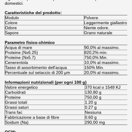
domestici.
Caratteristiche del prodotto:
Modulo
Polvere
Colore
Leggermente giallastro
Odore
Niente odore.
Sapore
Grano naturale
Parametro fisico-chimico
Acqua di mare
90,0% al massimo.
Proteine (Nx6.25)
820,2% min.
Proteine (Nx5.7)
750,0% Min.
Cenerentola
10,0% al massimo.
Tasso di assorbimento dell'acqua
150% Min.
Percentuale sul setaccio di 200 μm
20,0% al massimo.
Informazioni nutrizionali (per ogni 100 g)
Valore energetico
370 kcal o 1548 KJ
Carboidrati
130,80 g
Proteine
750,00 g
Grassi totali
1.20 g
Grassi saturi
0.27 g
Trans fac
Nessuna
Fabbricazione a base di fibre
0.60 g
Soidum (Na)
290,00 mg