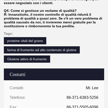
essere negoziato con i clienti.
Q4: Come si gestisce un reclamo di qualità?
R: Innanzitutto, il nostro controllo di qualità ridurrà il
problema di qualità a quasi zero. Se c'è un vero problema di
qualità causato da noi, ti invieremo merci gratuite per la
sostituzione o rimborseremo la tua perdita.
Tags:
proteine vitali del grano
farina di frumento ad alto contenuto di glutine
Glutene attivo di frumento
Contatti
Contatti:
Mr. Lee
Telefono:
86-371-6383-5256
Fax:
86-371-5505-6096