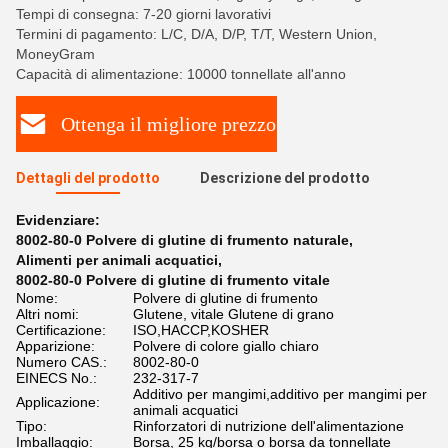
Tempi di consegna: 7-20 giorni lavorativi
Termini di pagamento: L/C, D/A, D/P, T/T, Western Union,
MoneyGram
Capacità di alimentazione: 10000 tonnellate all'anno
Ottenga il migliore prezzo
Dettagli del prodotto
Descrizione del prodotto
Evidenziare:
8002-80-0 Polvere di glutine di frumento naturale
,
Alimenti per animali acquatici
,
8002-80-0 Polvere di glutine di frumento vitale
Nome:
Polvere di glutine di frumento
Altri nomi:
Glutene, vitale Glutene di grano
Certificazione:
ISO,HACCP,KOSHER
Apparizione:
Polvere di colore giallo chiaro
Numero CAS.:
8002-80-0
EINECS No.:
232-317-7
Additivo per mangimi,additivo per mangimi per
Applicazione:
animali acquatici
Tipo:
Rinforzatori di nutrizione dell'alimentazione
Imballaggio:
Borsa, 25 kg/borsa o borsa da tonnellate