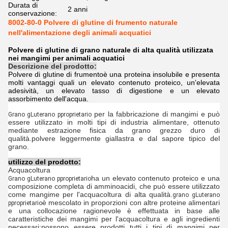
Durata di
2 anni
conservazione:
8002-80-0 Polvere di glutine di frumento naturale
nell'alimentazione degli animali acquatici
Polvere di glutine di grano naturale di alta qualità utilizzata
nei mangimi per animali acquatici
Descrizione del prodotto:
Polvere di glutine di frumento
è una proteina insolubile e presenta
molti vantaggi quali un elevato contenuto proteico, un'elevata
adesività, un elevato tasso di digestione e un elevato
assorbimento dell'acqua.
per la fabbricazione di mangimi e può
Grano g
Luterano p
proprietario
essere utilizzato in molti tipi di industria alimentare, ottenuto
mediante estrazione fisica da grano grezzo duro di
qualità.polvere leggermente giallastra e dal sapore tipico del
grano.
utilizzo del prodotto:
Acquacoltura
ha un elevato contenuto proteico e una
Grano g
Luterano p
proprietario
composizione completa di amminoacidi, che può essere utilizzato
come mangime per l'acquacoltura di alta qualità.
grano g
Luterano
è mescolato in proporzioni con altre proteine alimentari
p
proprietario
e una collocazione ragionevole è effettuata in base alle
caratteristiche dei mangimi per l'acquacoltura e agli ingredienti
necessari;possono essere prodotti tutti i tipi di mangimi per