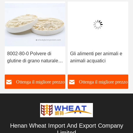
8002-80-0 Polvere di
Gli alimenti per animali e
glutine di grano naturale
animali acquatici
nell'alimentazione degli
animali domestici e degli
o
Ottenga il migliore prezzo
Ottenga il migliore prezzo
animali acquatici
Henan Wheat Import And Export Company
Limited