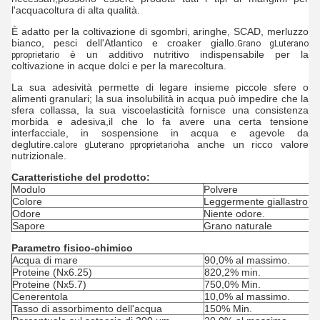
l'acquacoltura di alta qualità.
È adatto per la coltivazione di sgombri, aringhe, SCAD, merluzzo
bianco, pesci dell'Atlantico e croaker giallo.
Grano g
Luterano
è un additivo nutritivo indispensabile per la
p
proprietario
coltivazione in acque dolci e per la marecoltura.
La sua adesività permette di legare insieme piccole sfere o
alimenti granulari; la sua insolubilità in acqua può impedire che la
sfera collassa, la sua viscoelasticità fornisce una consistenza
morbida e adesiva,il che lo fa avere una certa tensione
interfacciale, in sospensione in acqua e agevole da
deglutire.
ha anche un ricco valore
calore g
Luterano p
proprietario
nutrizionale.
Caratteristiche del prodotto:
Modulo
Polvere
Colore
Leggermente giallastro
Odore
Niente odore.
Sapore
Grano naturale
Parametro fisico-chimico
Acqua di mare
90,0% al massimo.
Proteine (Nx6.25)
820,2% min.
Proteine (Nx5.7)
750,0% Min.
Cenerentola
10,0% al massimo.
Tasso di assorbimento dell'acqua
150% Min.