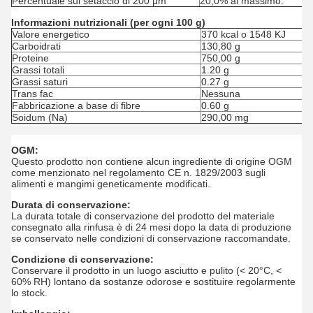
Percentuale sul setaccio di 200 μm
20,0% al massimo.
Informazioni nutrizionali (per ogni 100 g)
Valore energetico
370 kcal o 1548 KJ
Carboidrati
130,80 g
Proteine
750,00 g
Grassi totali
1.20 g
Grassi saturi
0.27 g
Trans fac
Nessuna
Fabbricazione a base di fibre
0.60 g
Soidum (Na)
290,00 mg
OGM:
Questo prodotto non contiene alcun ingrediente di origine OGM
come menzionato nel regolamento CE n. 1829/2003 sugli
alimenti e mangimi geneticamente modificati.
Durata di conservazione:
La durata totale di conservazione del prodotto del materiale
consegnato alla rinfusa è di 24 mesi dopo la data di produzione
se conservato nelle condizioni di conservazione raccomandate.
Condizione di conservazione:
Conservare il prodotto in un luogo asciutto e pulito (< 20°C, <
60% RH) lontano da sostanze odorose e sostituire regolarmente
lo stock.