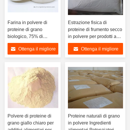
Farina in polvere di
Estrazione fisica di
proteine di grano
proteine di frumento secco
biologico, 75% di
in polvere per prodotti a
proteine per additivi
base di pasta
Ottenga il migliore
Ottenga il migliore
alimentari naturali
prezzo
prezzo
Polvere di proteine di
Proteine naturali di grano
grano giallo chiaro per
in polvere Ingredienti
additivi alimentari per
alimentari Potenziatori