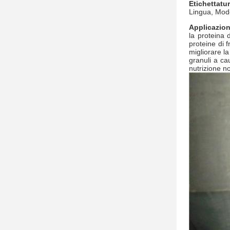
Etichettatu
Lingua, Model
Applicazion
la proteina 
proteine di 
migliorare l
granuli a ca
nutrizione no