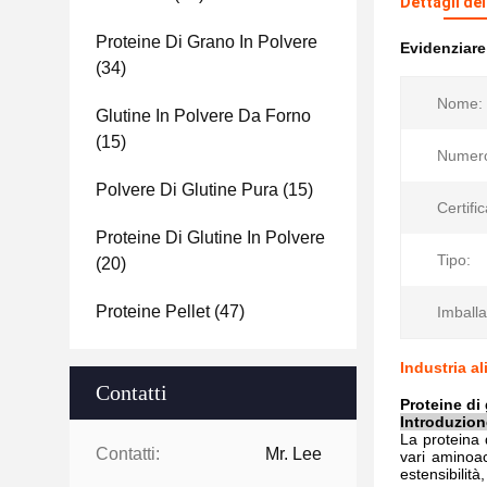
Dettagli de
Proteine Di Grano In Polvere
Evidenziar
(34)
Nome:
Glutine In Polvere Da Forno
(15)
Numero
Polvere Di Glutine Pura
(15)
Certifi
Proteine Di Glutine In Polvere
Tipo:
(20)
Proteine Pellet
(47)
Imballa
Industria a
Contatti
Proteine di 
Introduzion
La proteina 
Contatti:
Mr. Lee
vari aminoac
estensibilità