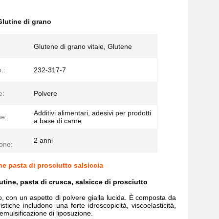
Glutine di grano
Glutene di grano vitale, Glutene
.:
232-317-7
e:
Polvere
Additivi alimentari, adesivi per prodotti
ne:
a base di carne
2 anni
one:
ne pasta di prosciutto salsiccia
lutine, pasta di crusca, salsicce di prosciutto
o, con un aspetto di polvere gialla lucida. È composta da
tiche includono una forte idroscopicità, viscoelasticità,
emulsificazione di liposuzione.