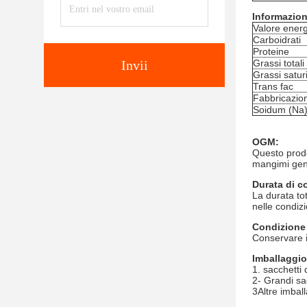
Informazioni
Valore energ
Carboidrati
Proteine
Invii
Grassi totali
Grassi satur
Trans fac
Fabbricazion
Soidum (Na
OGM:
Questo prodo
mangimi gene
Durata di c
La durata to
nelle condiz
Condizione
Conservare i
Imballaggio
1. sacchetti 
2- Grandi sac
3Altre imbal