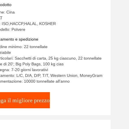
rodotto
ine: Cina
AT
ne: ISO,HACCP,HALAL, KOSHER
ello: Polvere
gamento e spedizione
rdine minimo: 22 tonnellate
iabile
ticolari: Sacchetti di carta, 25 kg ciascuno, 22 tonnellate
e di 20'; Big Poly Bags, 100 kg cias
gna: 7-20 giorni lavorativi
gamento: L/C, D/A, D/P, T/T, Western Union, MoneyGram
limentazione: 10000 tonnellate all'anno
ga il migliore prezzo