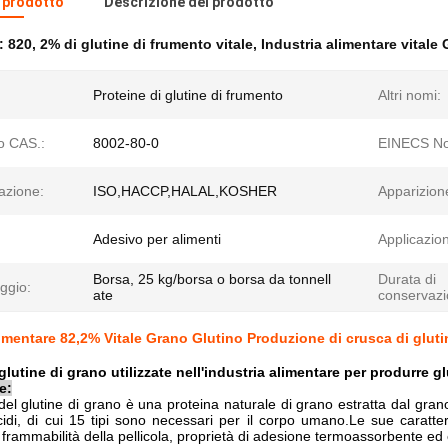
l prodotto
Descrizione del prodotto
e:
820
,
2% di glutine di frumento vitale
,
Industria alimentare vitale 
Proteine di glutine di frumento
Altri nomi:
 CAS.:
8002-80-0
EINECS No
cazione:
ISO,HACCP,HALAL,KOSHER
Apparizion
Adesivo per alimenti
Applicazio
Borsa, 25 kg/borsa o borsa da tonnell
Durata di
ggio:
ate
conservazi
limentare 82,2% Vitale Grano Glutino Produzione di crusca di gluti
glutine di grano utilizzate nell'industria alimentare per produrre g
e:
del glutine di grano è una proteina naturale di grano estratta dal gran
idi, di cui 15 tipi sono necessari per il corpo umano.Le sue caratteris
, frammabilità della pellicola, proprietà di adesione termoassorbente ed 