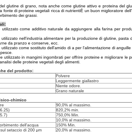
del glutine di grano, nota anche come glutine attivo e proteina del glu
a fonte di proteine vegetali ricca di nutrientiÈ un buon miglioratore dell'
orbimento dei grassi.
ali:
utilizzato come additivo naturale da aggiungere alla farina per prod
tilizzato nell'industria alimentare per la produzione di glutine, pasta di
arne da pranzo e conserve, ecc.
utilizzato come sostituto dell'amido di a per l'alimentazione di anguille
 pesce.
e utilizzato in mangimi ingombrati per offrire proteine e migliorare le p
nalisi delle proteine vegetali degli alimenti.
iche del prodotto:
Polvere
Leggermente giallastro
Niente odore.
Grano naturale
isico-chimico
re
90,0% al massimo.
x6.25)
820,2% min.
5.7)
750,0% Min.
10,0% al massimo.
orbimento dell'acqua
150% Min.
sul setaccio di 200 μm
20,0% al massimo.