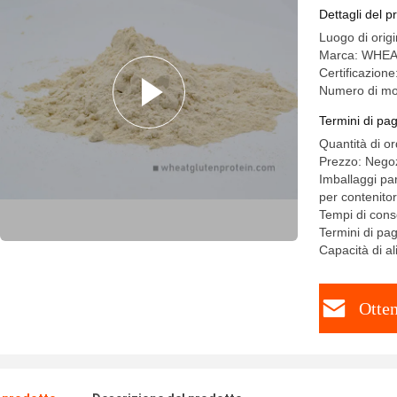
salsiccia
Dettagli del p
Luogo di orig
Marca: WHE
Certificazio
Numero di mod
Termini di pa
Quantità di o
Prezzo: Negoz
Imballaggi par
per contenitor
Tempi di conse
Termini di pa
Capacità di a
Otten