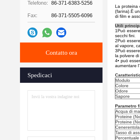
Telefono:
86-371-6383-5256
La proteina 
(farina).È un
Fax:
86-371-5505-6096
di film e ass
Utili princip
1Può essere 
secchi fini.
2Può essere u
al vapore, c
3Può essere 
Contatto ora
la polvere di
4• può esser
aumentare l'a
Spedicaci
Caratterist
Modulo
Colore
Odore
Sapore
Parametro f
Acqua di ma
Proteine (N
Proteine (Nx
Cenerentola
Tasso di ass
Percentuale 