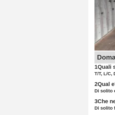
Doman
1Quali 
T/T, L/C,
2Qual e
Di solito
3Che ne
Di solito