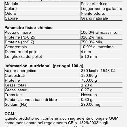
Modulo
Pellet cilindrico
Colore
Leggermente giallastro
Odore
Niente odore.
Sapore
Grano naturale
Parametro fisico-chimico
Acqua di mare
100,0% al massimo.
Proteine (Nx6.25)
820,2% min.
Proteine (Nx5.7)
750,0% Min.
Cenerentola
10,0% al massimo.
Diametro del pellet
4 mm
Lunghezza del pellet
5-10 mm
Informazioni nutrizionali (per ogni 100 g)
Valore energetico
370 kcal o 1548 KJ
Carboidrati
130,80 g
Proteine
750,00 g
Grassi totali
1.20 g
Grassi saturi
0.27 g
Trans fac
Nessuna
Fabbricazione a base di fibre
0.60 g
Soidum (Na)
290,00 mg
OGM:
Questo prodotto non contiene alcun ingrediente di origine OGM
come menzionato nel regolamento CE n. 1829/2003 sugli