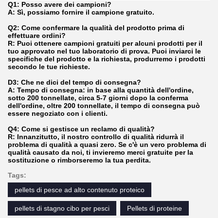
Q1: Posso avere dei campioni?
A: Sì, possiamo fornire il campione gratuito.
Q2: Come confermare la qualità del prodotto prima di
effettuare ordini?
R: Puoi ottenere campioni gratuiti per alcuni prodotti per il
tuo approvato nel tuo laboratorio di prova. Puoi inviarci le
specifiche del prodotto e la richiesta, produrremo i prodotti
secondo le tue richieste.
D3: Che ne dici del tempo di consegna?
A: Tempo di consegna: in base alla quantità dell'ordine,
sotto 200 tonnellate, circa 5-7 giorni dopo la conferma
dell'ordine, oltre 200 tonnellate, il tempo di consegna può
essere negoziato con i clienti.
Q4: Come si gestisce un reclamo di qualità?
R: Innanzitutto, il nostro controllo di qualità ridurrà il
problema di qualità a quasi zero. Se c'è un vero problema di
qualità causato da noi, ti invieremo merci gratuite per la
sostituzione o rimborseremo la tua perdita.
Tags:
pellets di pesce ad alto contenuto proteico
pellets di stagno cibo per pesci
Pellets di proteine