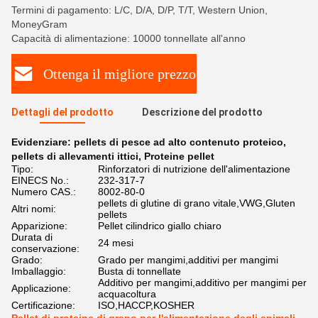
Termini di pagamento: L/C, D/A, D/P, T/T, Western Union,
MoneyGram
Capacità di alimentazione: 10000 tonnellate all'anno
Ottenga il migliore prezzo
Dettagli del prodotto
Descrizione del prodotto
Evidenziare:
pellets di pesce ad alto contenuto proteico
,
pellets di allevamenti ittici
,
Proteine pellet
Tipo:
Rinforzatori di nutrizione dell'alimentazione
EINECS No.:
232-317-7
Numero CAS.:
8002-80-0
pellets di glutine di grano vitale,VWG,Gluten
Altri nomi:
pellets
Apparizione:
Pellet cilindrico giallo chiaro
Durata di
24 mesi
conservazione:
Grado:
Grado per mangimi,additivi per mangimi
Imballaggio:
Busta di tonnellate
Additivo per mangimi,additivo per mangimi per
Applicazione:
acquacoltura
Certificazione:
ISO,HACCP,KOSHER