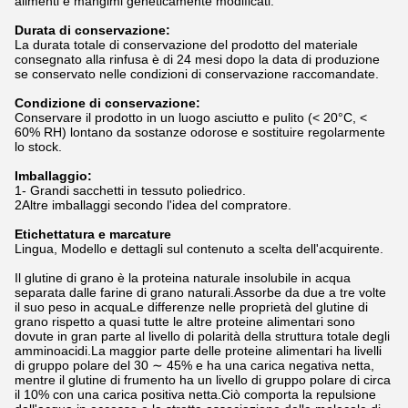
alimenti e mangimi geneticamente modificati.
Durata di conservazione:
La durata totale di conservazione del prodotto del materiale
consegnato alla rinfusa è di 24 mesi dopo la data di produzione
se conservato nelle condizioni di conservazione raccomandate.
Condizione di conservazione:
Conservare il prodotto in un luogo asciutto e pulito (< 20°C, <
60% RH) lontano da sostanze odorose e sostituire regolarmente
lo stock.
Imballaggio:
1- Grandi sacchetti in tessuto poliedrico.
2Altre imballaggi secondo l'idea del compratore.
Etichettatura e marcature
Lingua, Modello e dettagli sul contenuto a scelta dell'acquirente.
Il glutine di grano è la proteina naturale insolubile in acqua
separata dalle farine di grano naturali.Assorbe da due a tre volte
il suo peso in acquaLe differenze nelle proprietà del glutine di
grano rispetto a quasi tutte le altre proteine alimentari sono
dovute in gran parte al livello di polarità della struttura totale degli
amminoacidi.La maggior parte delle proteine alimentari ha livelli
di gruppo polare del 30 ∼ 45% e ha una carica negativa netta,
mentre il glutine di frumento ha un livello di gruppo polare di circa
il 10% con una carica positiva netta.Ciò comporta la repulsione