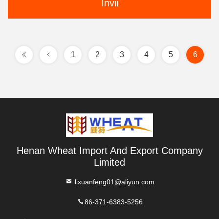
Invii
1
2
3
4
5
6
Henan Wheat Import And Export Company
Limited
lixuanfeng01@aliyun.com
86-371-6383-5256