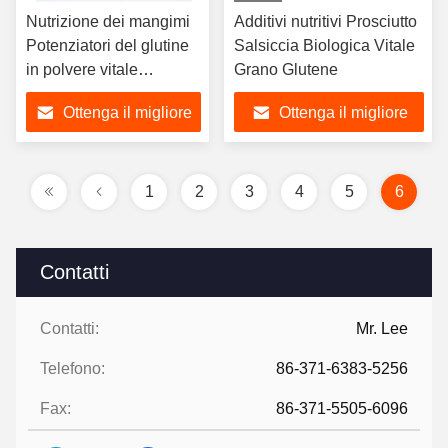
Nutrizione dei mangimi
Additivi nutritivi Prosciutto
Potenziatori del glutine
Salsiccia Biologica Vitale
in polvere vitale
Grano Glutene
mangimi acquatici /
Ottenga il migliore
Ottenga il migliore
alimenti per animali
Applicazione
prezzo
prezzo
1
2
3
4
5
6
Contatti
Contatti:
Mr. Lee
Telefono:
86-371-6383-5256
Fax:
86-371-5505-6096