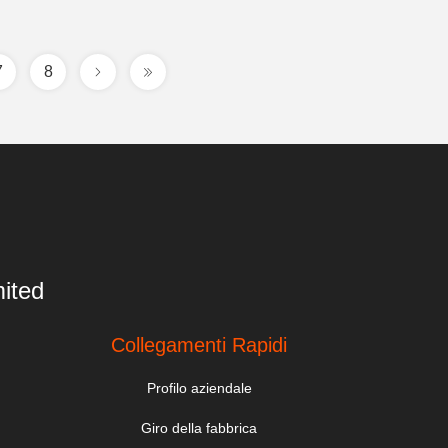
7
8
ited
Collegamenti Rapidi
Profilo aziendale
Giro della fabbrica