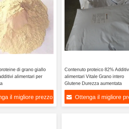
proteine di grano giallo
Contenuto proteico 82% Additiv
additivi alimentari per
alimentari Vitale Grano intero
ta
Glutene Durezza aumentata
ga il migliore prezzo
Ottenga il migliore p