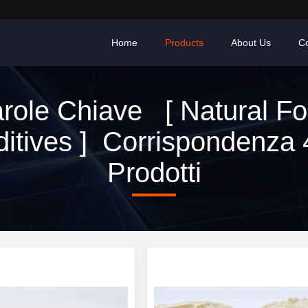
Home
Products
About Us
Co
role Chiave [ Natural F
itives ] Corrispondenza
Prodotti