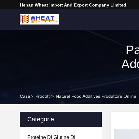
Henan Wheat Import And Export Company Limited
Pa
Add
Casa
>
Prodotti
>
Natural Food Additives Produttore Online
Categorie
Proteine Di Glutine Di