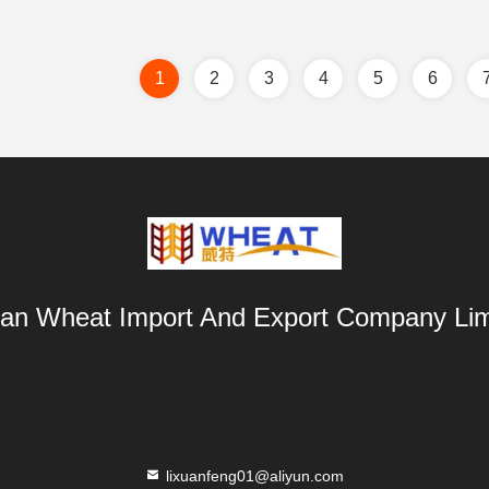
1
2
3
4
5
6
an Wheat Import And Export Company Lim
lixuanfeng01@aliyun.com