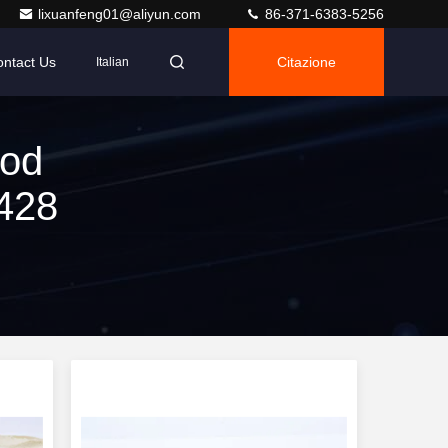
lixuanfeng01@aliyun.com
86-371-6383-5256
ntact Us
Citazione
Italian
ood
 428