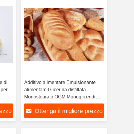
e di
Additivo alimentare Emulsionante
 per
alimentare Glicerina distillata
Monostearato OGM Monogliceridi
distillati Dmg90
rezzo
Ottenga il migliore prezzo