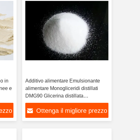
no in
Additivo alimentare Emulsionante
anee e
alimentare Monogliceridi distillati
DMG90 Glicerina distillata
monostearato GMS90 E471 DMG95
rezzo
Ottenga il migliore prezzo