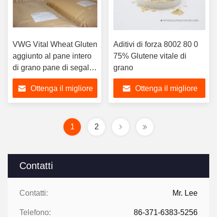
VWG Vital Wheat Gluten
Aditivi di forza 8002 80 0
aggiunto al pane intero
75% Glutene vitale di
di grano pane di segale
grano
pane di avena pane
Ottenga il migliore
Ottenga il migliore
prezzo
prezzo
1
2
Contatti
Contatti:
Mr. Lee
Telefono:
86-371-6383-5256