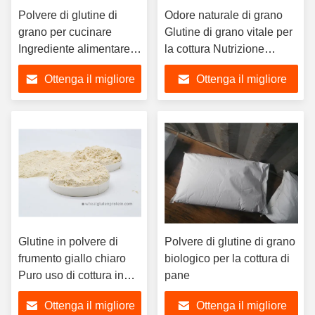
Polvere di glutine di
Odore naturale di grano
grano per cucinare
Glutine di grano vitale per
Ingrediente alimentare,
la cottura Nutrizione
polvere di glutine giallo
alimentare
Ottenga il migliore
Ottenga il migliore
chiaro
prezzo
prezzo
Glutine in polvere di
Polvere di glutine di grano
frumento giallo chiaro
biologico per la cottura di
Puro uso di cottura in
pane
polvere Glutine per il
Ottenga il migliore
Ottenga il migliore
pane