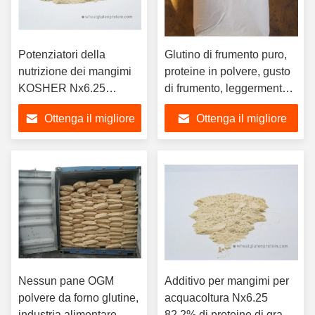
Potenziatori della
Glutino di frumento puro,
nutrizione dei mangimi
proteine in polvere, gusto
KOSHER Nx6.25
di frumento, leggermente
Proteine integrali di
giallastro
Ottenga il migliore
Ottenga il migliore
grano
prezzo
prezzo
Nessun pane OGM
Additivo per mangimi per
polvere da forno glutine,
acquacoltura Nx6.25
industria alimentare
82,2% di proteine di grano