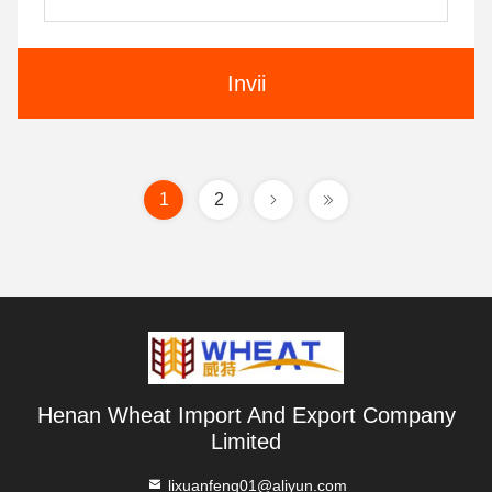
Invii
1
2
Henan Wheat Import And Export Company
Limited
lixuanfeng01@aliyun.com