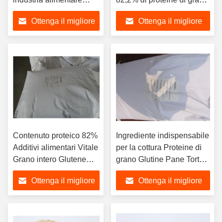
proteine di grano
in polvere
Ottenga il migliore
Ottenga il migliore
prezzo
prezzo
Contenuto proteico 82%
Ingrediente indispensabile
Additivi alimentari Vitale
per la cottura Proteine di
Grano intero Glutene
grano Glutine Pane Torte
Durezza aumentata
Torte e dolci
Ottenga il migliore
Ottenga il migliore
prezzo
prezzo