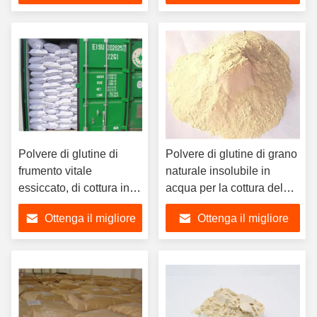
prezzo
prezzo
Polvere di glutine di
Polvere di glutine di grano
frumento vitale
naturale insolubile in
essiccato, di cottura in
acqua per la cottura del
polvere Glutine senza
pane
Ottenga il migliore
Ottenga il migliore
OGM
prezzo
prezzo