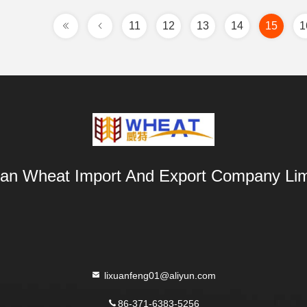
11
12
13
14
15
1
an Wheat Import And Export Company Lim
lixuanfeng01@aliyun.com
86-371-6383-5256