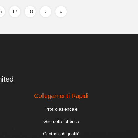
6
17
18
ited
Collegamenti Rapidi
Profilo aziendale
Giro della fabbrica
Controllo di qualità