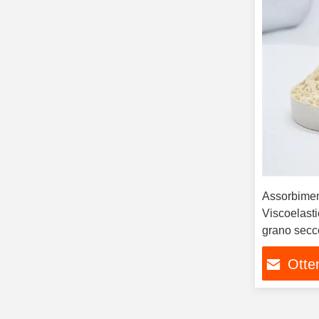
Assorbimen
Viscoelasti
grano secc
Otten