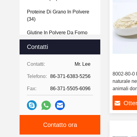
Proteine Di Grano In Polvere
(34)
Glutine In Polvere Da Forno
(15)
Contatti
Polvere Di Glutine Pura
(15)
Contatti:
Mr. Lee
Proteine Di Glutine In Polvere
8002-80-0 P
(20)
Telefono:
86-371-6383-5256
naturale ne
Proteine Pellet
(47)
Fax:
86-371-5505-6096
animali dom
acquatici
Otten
Contatto ora