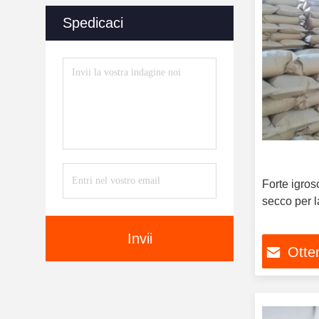
Spedicaci
Forte igros
secco per l
Invii
Otten